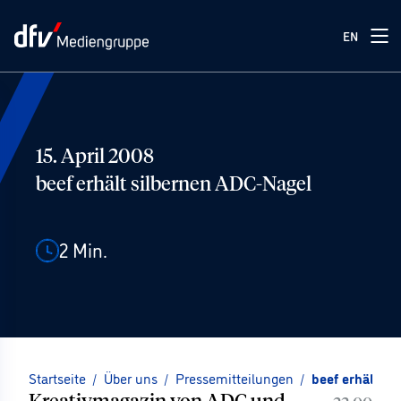
EN
15. April 2008
beef erhält silbernen ADC-Nagel
2
Min.
Startseite
/
Über uns
/
Pressemitteilungen
/
beef erhält s