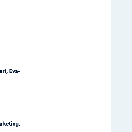
rt, Eva-
rketing,