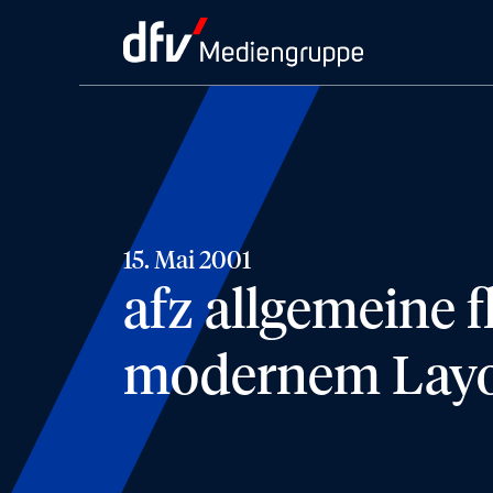
15. Mai 2001
afz allgemeine 
modernem Lay