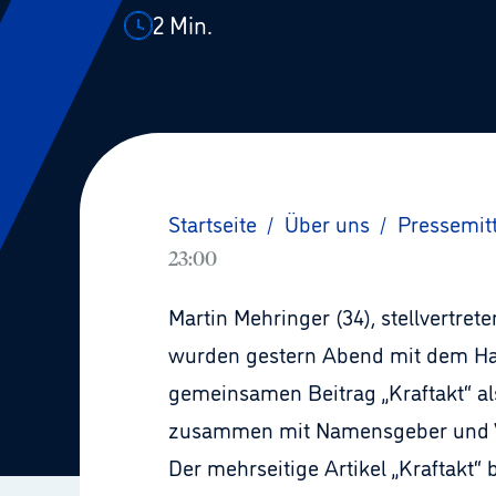
2
Min.
Startseite
/
Über uns
/
Pressemit
23:00
Martin Mehringer (34), stellvertret
wurden gestern Abend mit dem Hans
gemeinsamen Beitrag „Kraftakt“ al
zusammen mit Namensgeber und Vo
Der mehrseitige Artikel „Kraftakt“