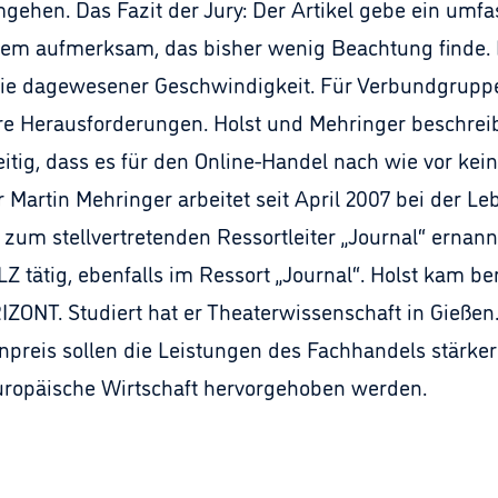
ehen. Das Fazit der Jury: Der Artikel gebe ein umf
em aufmerksam, das bisher wenig Beachtung finde. D
ie dagewesener Geschwindigkeit. Für Verbundgruppen
re Herausforderungen. Holst und Mehringer beschre
eitig, dass es für den Online-Handel nach wie vor kei
r Martin Mehringer arbeitet seit April 2007 bei der Le
r zum stellvertretenden Ressortleiter „Journal“ ernan
 LZ tätig, ebenfalls im Ressort „Journal“. Holst kam 
ZONT. Studiert hat er Theaterwissenschaft in Gießen
npreis sollen die Leistungen des Fachhandels stärker
uropäische Wirtschaft hervorgehoben werden.