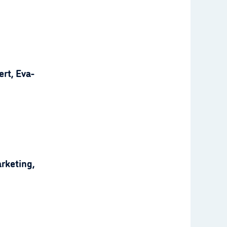
rt, Eva-
rketing,