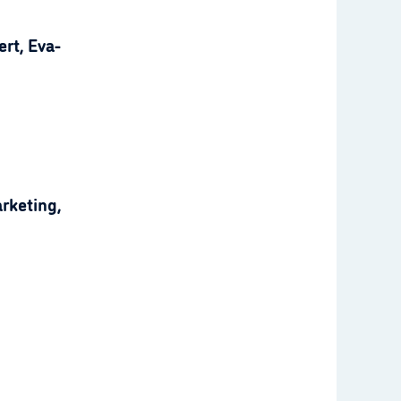
rt, Eva-
rketing,