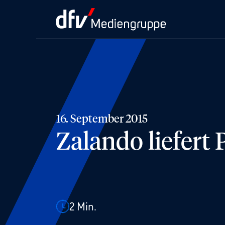
16. September 2015
Zalando liefert
2
Min.