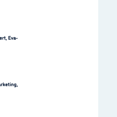
rt, Eva-
rketing,