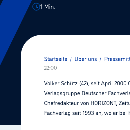
1
Min.
Startseite
/
Über uns
/
Pressemit
22:00
Volker Schütz (42), seit April 200
Verlagsgruppe Deutscher Fachverla
Chefredakteur von HORIZONT, Zeit
Fachverlag seit 1993 an, wo er be