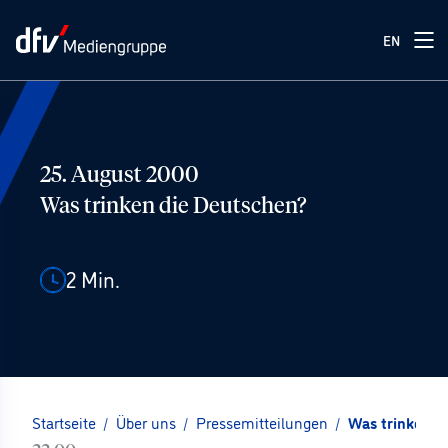
EN
25. August 2000
Was trinken die Deutschen?
2
Min.
Startseite
/
Über uns
/
Pressemitteilungen
/
Was trinken d