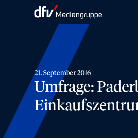
21. September 2016
Umfrage: Paderb
Einkaufszentr