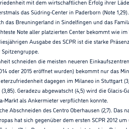
friedenheit mit dem wirtschaftlichen Erfolg ihrer Lä
erstmals das Südring-Center in Paderborn (Note 1,29).
 sich das Breuningerland in Sindelfingen und das Fami
chteste Note aller platzierten Center bekommt wie im 
 diesjährigen Ausgabe des SCPR ist die starke Präse
r Spitzengruppe.
heit schneiden die meisten neueren Einkaufszentren
2014 oder 2015 eröffnet wurden) bekommt nur das Min
Mieterzufriedenheit dagegen im Milaneo in Stuttgart (3,
 (3,85). Geradezu abgewatscht (4,5) wird die Glacis-G
-Markt als Ankermieter verpflichten konnte.
hwache Abschneiden des Centro Oberhausen (2,7). Das
opas hat sich gegenüber dem ersten SCPR 2012 um üb