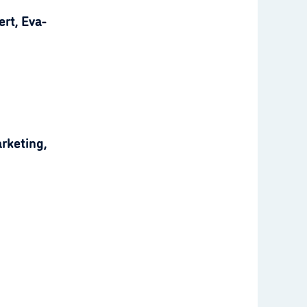
rt, Eva-
rketing,