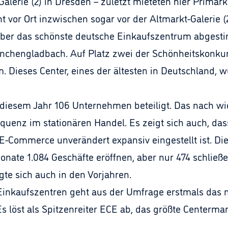
lerie (2) in Dresden – zuletzt mieteten hier Primar
 vor Ort inzwischen sogar vor der Altmarkt-Galerie (2
er das schönste deutsche Einkaufszentrum abgestimm
chengladbach. Auf Platz zwei der Schönheitskonkurre
. Dieses Center, eines der ältesten in Deutschland,
iesem Jahr 106 Unternehmen beteiligt. Das nach wie
uenz im stationären Handel. Es zeigt sich auch, dass d
-Commerce unverändert expansiv eingestellt ist. Di
ate 1.084 Geschäfte eröffnen, aber nur 474 schließe
te sich auch in den Vorjahren.
Einkaufszentren geht aus der Umfrage erstmals das
Es löst als Spitzenreiter ECE ab, das größte Cente