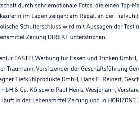
otschaft durch sehr emotionale Fotos, die einen Top
käuferin im Laden zeigen: am Regal, an der Tiefkühl
lische Schulterschluss wird mit Aussagen der Testi
ensmittel Zeitung DIREKT unterstrichen.
tur TASTE! Werbung für Essen und Trinken GmbH, Ne
Peter Traumann, Vorsitzender der Geschäftsführung Ge
agner Tiefkühlprodukte GmbH, Hans E. Reinert, Gesch
ei GmbH & Co. KG sowie Paul Heinz Wesjohann, Vorst
 läuft in der Lebensmittel Zeitung und in HORIZONT,