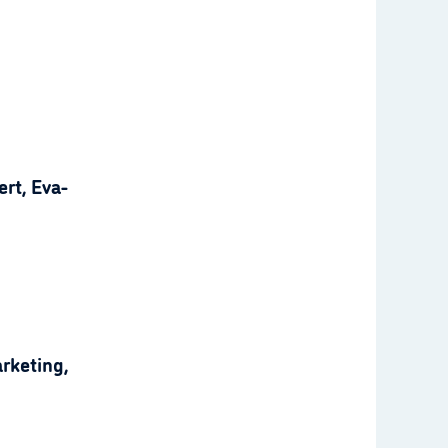
rt, Eva-
rketing,