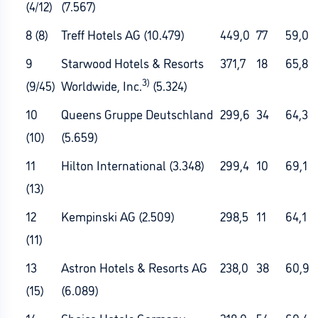
(4/12)
(7.567)
8 (8)
Treff Hotels AG (10.479)
449,0
77
59,0
9
Starwood Hotels & Resorts
371,7
18
65,8
3)
(9/45)
Worldwide, Inc.
(5.324)
10
Queens Gruppe Deutschland
299,6
34
64,3
(10)
(5.659)
11
Hilton International (3.348)
299,4
10
69,1
(13)
12
Kempinski AG (2.509)
298,5
11
64,1
(11)
13
Astron Hotels & Resorts AG
238,0
38
60,9
(15)
(6.089)