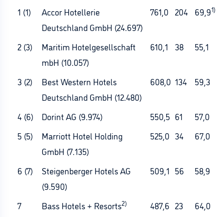
1)
1 (1)
Accor Hotellerie
761,0
204
69,9
Deutschland GmbH (24.697)
2 (3)
Maritim Hotelgesellschaft
610,1
38
55,1
mbH (10.057)
3 (2)
Best Western Hotels
608,0
134
59,3
Deutschland GmbH (12.480)
4 (6)
Dorint AG (9.974)
550,5
61
57,0
5 (5)
Marriott Hotel Holding
525,0
34
67,0
GmbH (7.135)
6 (7)
Steigenberger Hotels AG
509,1
56
58,9
(9.590)
2)
7
Bass Hotels + Resorts
487,6
23
64,0