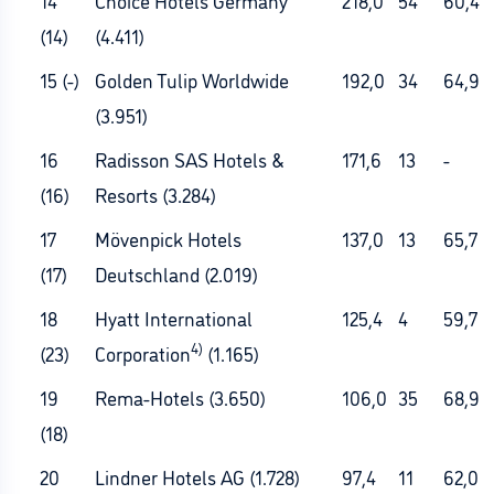
14
Choice Hotels Germany
218,0
54
60,4
(14)
(4.411)
15 (-)
Golden Tulip Worldwide
192,0
34
64,9
(3.951)
16
Radisson SAS Hotels &
171,6
13
-
(16)
Resorts (3.284)
17
Mövenpick Hotels
137,0
13
65,7
(17)
Deutschland (2.019)
18
Hyatt International
125,4
4
59,7
4)
(23)
Corporation
(1.165)
19
Rema-Hotels (3.650)
106,0
35
68,9
(18)
20
Lindner Hotels AG (1.728)
97,4
11
62,0