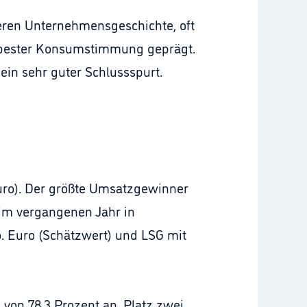
geren Unternehmensgeschichte, oft
n bester Konsumstimmung geprägt.
in sehr guter Schlussspurt.
Euro). Der größte Umsatzgewinner
 im vergangenen Jahr in
o. Euro (Schätzwert) und LSG mit
 von 78,3 Prozent an. Platz zwei