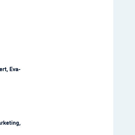
rt, Eva-
rketing,