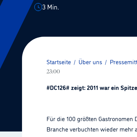
3
Min.
Startseite
/
Über uns
/
Pressemit
23:00
#DC126# zeigt: 2011 war ein Spitz
Für die 100 größten Gastronomen D
Branche verbuchten wieder mehr al