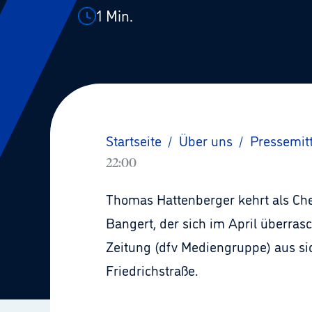
1
Min.
Startseite
/
Über uns
/
Pressemit
22:00
Thomas Hattenberger kehrt als Che
Bangert, der sich im April überra
Zeitung (dfv Mediengruppe) aus sic
Friedrichstraße.