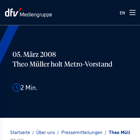
EN
05. März 2008
Theo Müller holt Metro-Vorstand
2
Min.
Startseite
/
Über uns
/
Pressemitteilungen
/
Theo Müller h