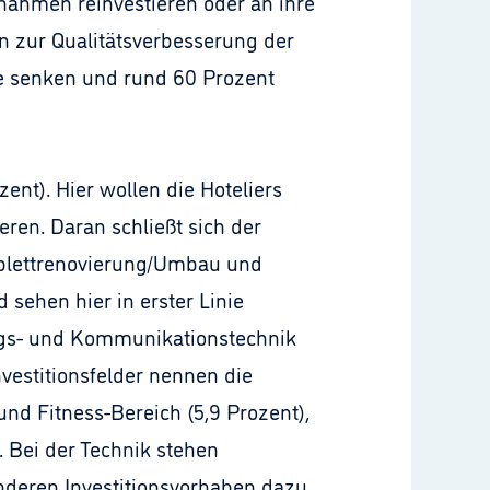
nahmen reinvestieren oder an ihre
nen zur Qualitätsverbesserung der
se senken und rund 60 Prozent
nt). Hier wollen die Hoteliers
ren. Daran schließt sich der
mplettrenovierung/Umbau und
 sehen hier in erster Linie
ngs- und Kommunikationstechnik
nvestitionsfelder nennen die
und Fitness-Bereich (5,9 Prozent),
. Bei der Technik stehen
nderen Investitionsvorhaben dazu