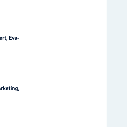
rt, Eva-
rketing,