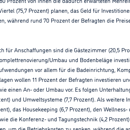
d 80 Prozent von ihnen die dadurch erwarteten Mehrei
Viertel (75,7 Prozent) planen, das Geld für Investitio
en, während rund 70 Prozent der Befragten die Prei
h für Anschaffungen sind die Gästezimmer (20,5 Proze
 Komplettrenovierung/Umbau und Bodenbeläge investie
 Aufwendungen vor allem für die Badeinrichtung, Ko
lagen wollen 11 Prozent der Befragten investieren und
wie einen An- oder Umbau vor. Es folgen Unterhaltu
ozent) und Umweltsysteme (7,7 Prozent). Als weitere I
zent), das Housekeeping (6,7 Prozent), den Wellness- 
wie die Konferenz- und Tagungstechnik (4,2 Prozent)
gen, um die Betriebskosten zu senken, während die a