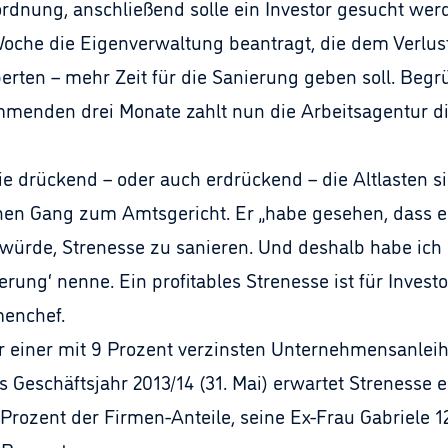
rdnung, anschließend solle ein Investor gesucht wer
Woche die Eigenverwaltung beantragt, die dem Verl
erten – mehr Zeit für die Sanierung geben soll. Begrü
kommenden drei Monate zahlt nun die Arbeitsagentur 
wie drückend – oder auch erdrückend – die Altlasten s
inen Gang zum Amtsgericht. Er „habe gesehen, dass 
ürde, Strenesse zu sanieren. Und deshalb habe ich 
ierung‘ nenne. Ein profitables Strenesse ist für Inves
menchef.
er einer mit 9 Prozent verzinsten Unternehmensanleih
as Geschäftsjahr 2013/14 (31. Mai) erwartet Strenesse
 Prozent der Firmen-Anteile, seine Ex-Frau Gabriele 1