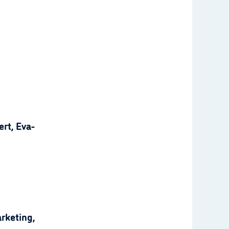
rt, Eva-
rketing,