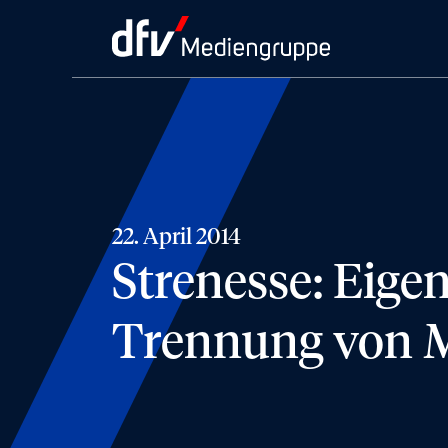
22. April 2014
Strenesse: Eige
Trennung von M