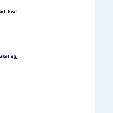
rt, Eva-
rketing,