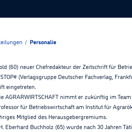
teilungen
/
Personalie
egold (60) neuer Chefredakteur der Zeitschrift für Bet
P# (Verlagsgruppe Deutscher Fachverlag, Frankfur
ft eingetreten.
 die AGRARWIRTSCHAFT nimmt er zukünftig im Team m
Professor für Betriebswirtschaft am Institut für Agra
jähriges Mitglied des Herausgebergremiums.
 Dr. H. Eberhard Buchholz (65) wurde nach 30 Jahren 