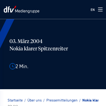
EN
03. März 2004
Nokia klarer Spitzenreiter
2
Min.
Startseite
/
Über uns
/
Pressemitteilungen
/
Nokia klarer S