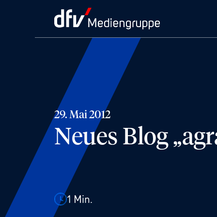
29. Mai 2012
Neues Blog „agra
1
Min.