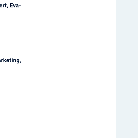
rt, Eva-
rketing,