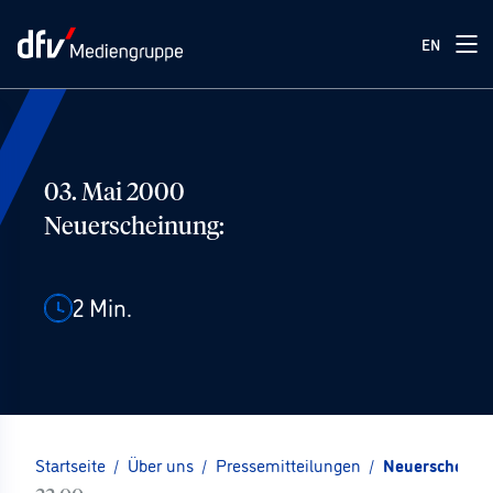
EN
03. Mai 2000
Neuerscheinung:
2
Min.
Startseite
/
Über uns
/
Pressemitteilungen
/
Neuerscheinu