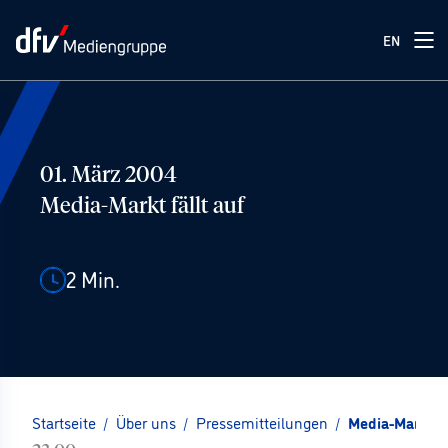
EN
01. März 2004
Media-Markt fällt auf
2
Min.
Startseite
/
Über uns
/
Pressemitteilungen
/
Media-Markt fä