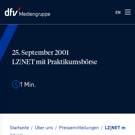
EN
25. September 2001
LZ|NET mit Praktikumsbörse
1
Min.
Startseite
/
Über uns
/
Pressemitteilungen
/
LZ|NET mit Pr