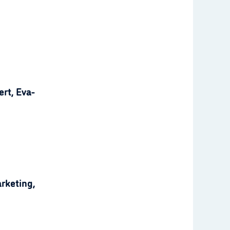
rt, Eva-
rketing,