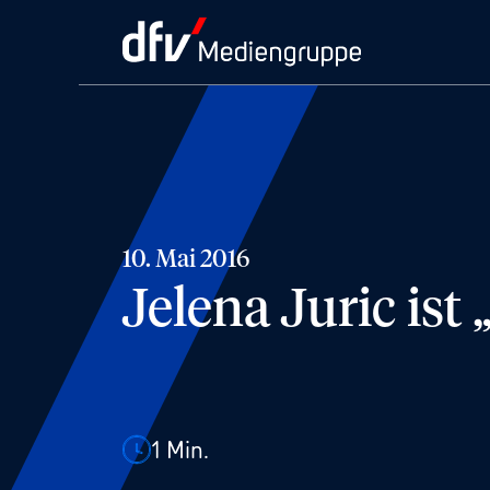
10. Mai 2016
Jelena Juric ist
1
Min.