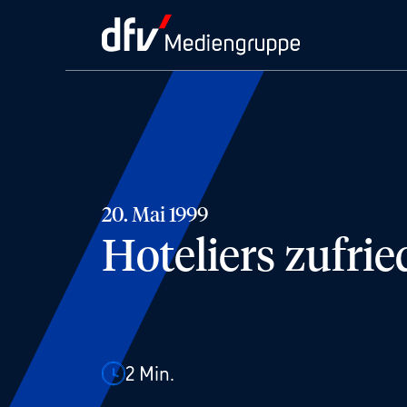
20. Mai 1999
Hoteliers zufri
2
Min.