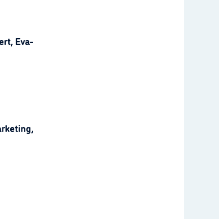
rt, Eva-
rketing,