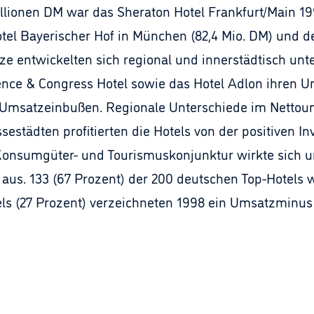
llionen DM war das Sheraton Hotel Frankfurt/Main 19
otel Bayerischer Hof in München (82,4 Mio. DM) und d
ze entwickelten sich regional und innerstädtisch unte
ence & Congress Hotel sowie das Hotel Adlon ihren Um
 Umsatzeinbußen. Regionale Unterschiede im Nettou
sestädten profitierten die Hotels von der positiven In
Konsumgüter- und Tourismuskonjunktur wirkte sich 
h aus. 133 (67 Prozent) der 200 deutschen Top-Hotels
tels (27 Prozent) verzeichneten 1998 ein Umsatzminus 