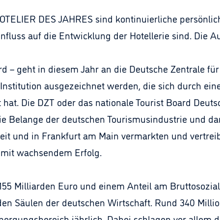
OTELIER DES JAHRES sind kontinuierliche persönli
fluss auf die Entwicklung der Hotellerie sind. Die Au
rd – geht in diesem Jahr an die Deutsche Zentrale fü
 Institution ausgezeichnet werden, die sich durch e
 hat. Die DZT oder das nationale Tourist Board Deut
 Belange der deutschen Tourismusindustrie und damit
it und in Frankfurt am Main vermarkten und vertreib
“ mit wachsendem Erfolg.
55 Milliarden Euro und einem Anteil am Bruttosozia
den Säulen der deutschen Wirtschaft. Rund 340 Mill
bergungsbereich jährlich. Dabei schlagen vor allem 