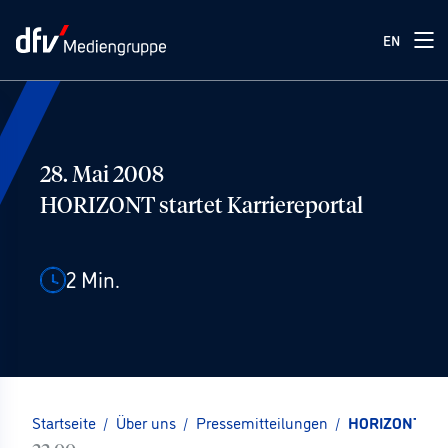
EN
28. Mai 2008
HORIZONT startet Karriereportal
2
Min.
Startseite
/
Über uns
/
Pressemitteilungen
/
HORIZONT star