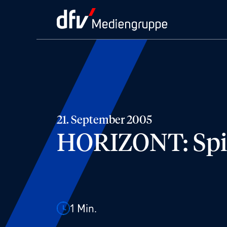
21. September 2005
HORIZONT: Spieg
1
Min.