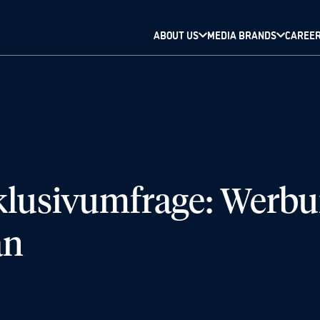
ABOUT US
MEDIA BRANDS
CAREE
usivumfrage: Werbun
an