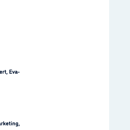
rt, Eva-
rketing,