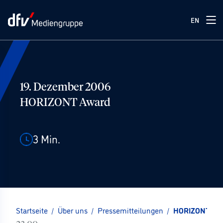
EN
19. Dezember 2006
HORIZONT Award
3
Min.
Startseite
/
Über uns
/
Pressemitteilungen
/
HORIZONT Aw