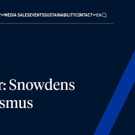
R
MEDIA SALES
EVENTS
SUSTAINABILITY
CONTACT
EN
r: Snowdens
lismus