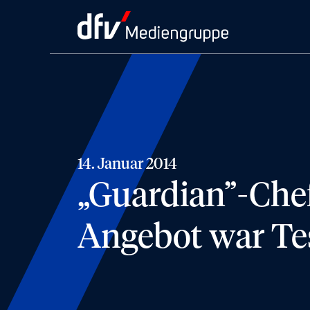
14. Januar 2014
„Guardian”-Che
Angebot war Tes