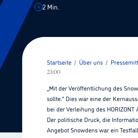
2
Min.
Startseite
/
Über uns
/
Pressemit
23:00
„Mit der Veröffentlichung des Snow
sollte.“ Dies war eine der Kernau
bei der Verleihung des HORIZONT Aw
Der politische Druck, die Informat
Angebot Snowdens war ein Testfall