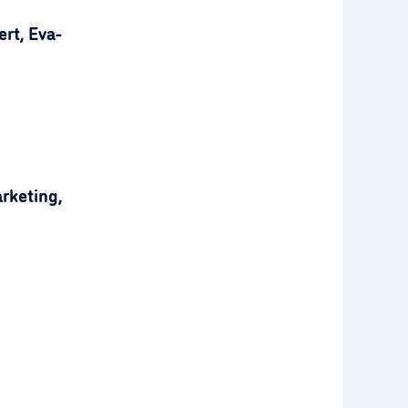
rt, Eva-
rketing,