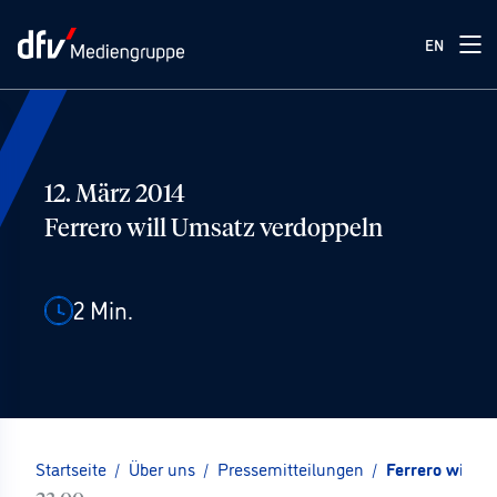
EN
12. März 2014
Ferrero will Umsatz verdoppeln
2
Min.
Startseite
/
Über uns
/
Pressemitteilungen
/
Ferrero will 