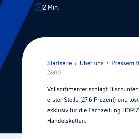
2
Min.
Startseite
/
Über uns
/
Pressemit
23:00
Vollsortimenter schlägt Discounte
erster Stelle (27,6 Prozent) und lös
exklusiv für die Fachzeitung HOR
Handelsketten.