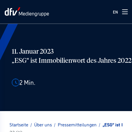
EN
11. Januar 2023
„ESG“ ist Immobilienwort des Jahres 2022
2
Min.
Startseite
/
Über uns
/
Pressemitteilungen
/
„ESG“ ist Imm