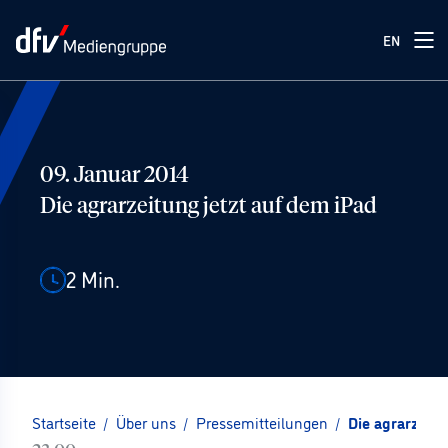
EN
09. Januar 2014
Die agrarzeitung jetzt auf dem iPad
2
Min.
Startseite
/
Über uns
/
Pressemitteilungen
/
Die agrarzeitu