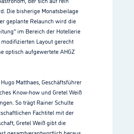
astronom, der sich auf rein
d. Die bisherige Monatsbeilage
Der geplante Relaunch wird die
tung" im Bereich der Hotellerie
modifizierten Layout gerecht
ne optisch aufgewertete AHGZ
 Hugo Matthaes, Geschäftsführer
risches Know-how und Gretel Weiß
ingen. So trägt Rainer Schulte
chaftlichen Fachtitel mit der
chaft, Gretel Weiß gibt die
ast gesamtverantwortlich heraus.