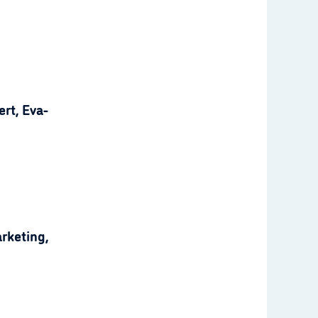
rt, Eva-
rketing,