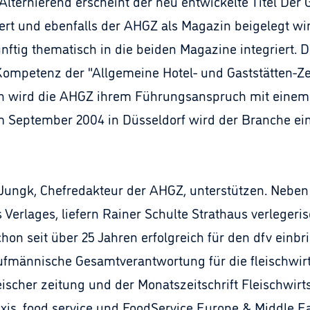
ternierend erscheint der neu entwickelte Titel Der G
t und ebenfalls der AHGZ als Magazin beigelegt wir
ftig thematisch in die beiden Magazine integriert. 
ompetenz der "Allgemeine Hotel- und Gaststätten-Zei
ch wird die AHGZ ihrem Führungsanspruch mit einem 
 September 2004 in Düsseldorf wird der Branche ei
 Jungk, Chefredakteur der AHGZ, unterstützen. Neben
 Verlages, liefern Rainer Schulte Strathaus verlege
hon seit über 25 Jahren erfolgreich für den dfv einbr
ufmännische Gesamtverantwortung für die fleischwirts
scher zeitung und der Monatszeitschrift Fleischwirts
axis, food service und FoodService Europe & Middle E