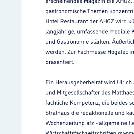
erscheinendes Magazin die AHGZ. Al
gastronomische Themen konzentrier
Hotel Restaurant der AHGZ wird kün
langjährige, umfassende mediale K
und Gastronomie stärken. Äußerli
werden. Zur Fachmesse Hogatec im
präsentiert.
Ein Herausgeberbeirat wird Ulrich
und Mitgesellschafter des Matthaes
fachliche Kompetenz, die beides sc
Strathaus die redaktionelle und ka
Wochenzeitung afz - allgemeine flei
Wirtschaftsfachzeitschriften gv-pr