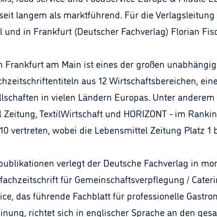
n seit langem als marktführend. Für die Verlagsleitun
l und in Frankfurt (Deutscher Fachverlag) Florian Fis
in Frankfurt am Main ist eines der großen unabhäng
hzeitschriftentiteln aus 12 Wirtschaftsbereichen, ei
chaften in vielen Ländern Europas. Unter anderem sin
el Zeitung, TextilWirtschaft und HORIZONT - im Ranki
10 vertreten, wobei die Lebensmittel Zeitung Platz 1 b
ublikationen verlegt der Deutsche Fachverlag in mo
fachzeitschrift für Gemeinschaftsverpflegung / Cateri
ce, das führende Fachblatt für professionelle Gastr
einung, richtet sich in englischer Sprache an den ge