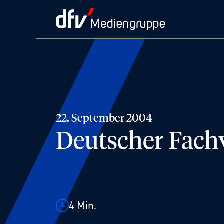
22. September 2004
Deutscher Fachv
4
Min.