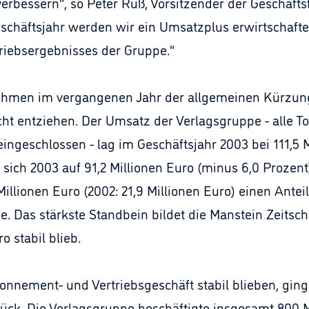
erbessern", so Peter Ruß, Vorsitzender der Geschäf
eschäftsjahr werden wir ein Umsatzplus erwirtschaft
riebsergebnisses der Gruppe."
nehmen im vergangenen Jahr der allgemeinen Kürzun
ht entziehen. Der Umsatz der Verlagsgruppe - alle T
ngeschlossen - lag im Geschäftsjahr 2003 bei 111,5 M
 sich 2003 auf 91,2 Millionen Euro (minus 6,0 Prozent
illionen Euro (2002: 21,9 Millionen Euro) einen Antei
Das stärkste Standbein bildet die Manstein Zeitschr
o stabil blieb.
nement- und Vertriebsgeschäft stabil blieben, gin
rück. Die Verlagsgruppe beschäftigte insgesamt 800 M