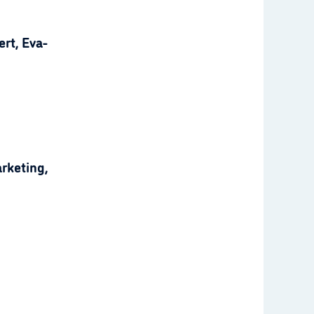
rt, Eva-
rketing,