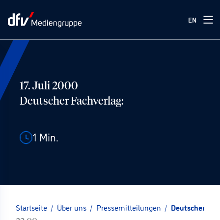
EN
17. Juli 2000
Deutscher Fachverlag:
1
Min.
Startseite
/
Über uns
/
Pressemitteilungen
/
Deutscher Fac