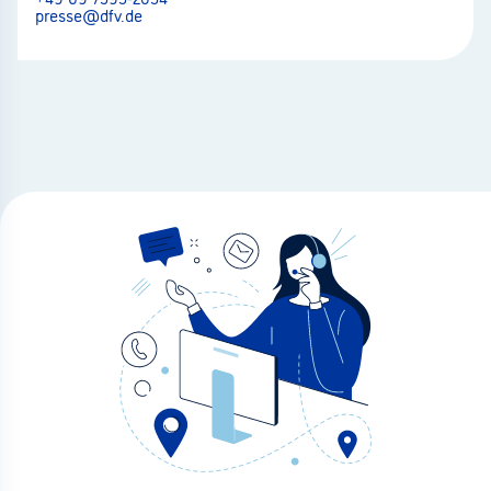
presse@dfv.de