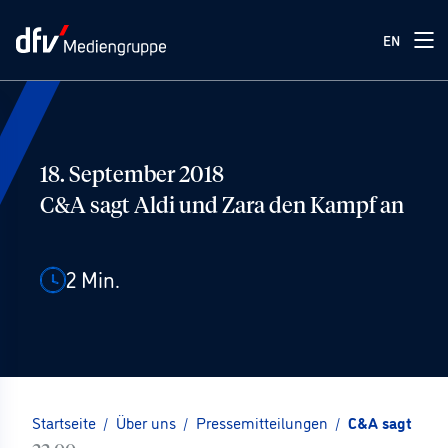
EN
18. September 2018
C&A sagt Aldi und Zara den Kampf an
2
Min.
Startseite
/
Über uns
/
Pressemitteilungen
/
C&A sagt Aldi