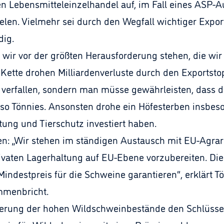
n Lebensmitteleinzelhandel auf, im Fall eines ASP-Au
hielen. Vielmehr sei durch den Wegfall wichtiger Expo
dig.
s wir vor der größten Herausforderung stehen, die wir
n Kette drohen Milliardenverluste durch den Exportsto
 verfallen, sondern man müsse gewährleisten, dass d
 so Tönnies. Ansonsten drohe ein Höfesterben insbeso
chtung und Tierschutz investiert haben.
en: „Wir stehen im ständigen Austausch mit EU-Agra
 privaten Lagerhaltung auf EU-Ebene vorzubereiten. D
indestpreis für die Schweine garantieren“, erklärt Tö
mmenbricht.
ierung der hohen Wildschweinbestände den Schlüssel