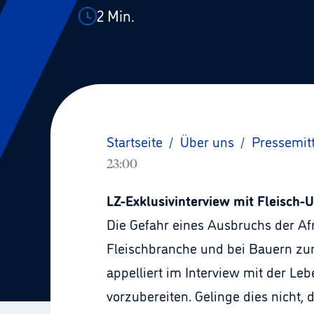
2
Min.
Startseite
/
Über uns
/
Pressemit
23:00
LZ-Exklusivinterview mit Fleisch
Die Gefahr eines Ausbruchs der Af
Fleischbranche und bei Bauern zun
appelliert im Interview mit der Le
vorzubereiten. Gelinge dies nicht, 