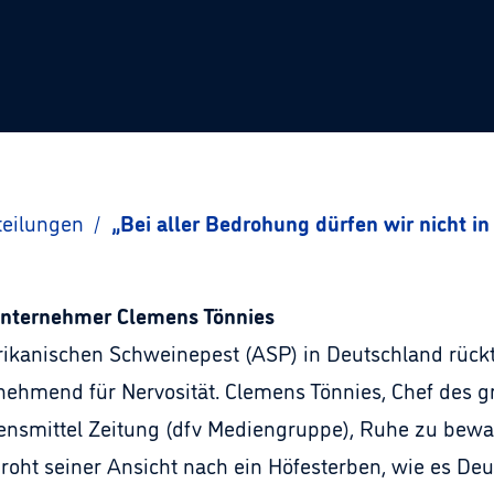
teilungen
/
„Bei aller Bedrohung dürfen wir nicht in
-Unternehmer Clemens Tönnies
rikanischen Schweinepest (ASP) in Deutschland rückt 
ehmend für Nervosität. Clemens Tönnies, Chef des g
bensmittel Zeitung (dfv Mediengruppe), Ruhe zu bewa
droht seiner Ansicht nach ein Höfesterben, wie es Deu