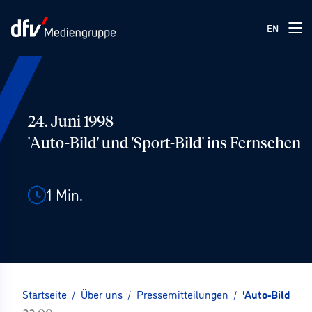
EN
24. Juni 1998
'Auto-Bild' und 'Sport-Bild' ins Fernsehen
1
Min.
Startseite
/
Über uns
/
Pressemitteilungen
/
'Auto-Bild' un