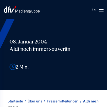
EN
08. Januar 2004
Aldi noch immer souverän
2
Min.
Startseite
/
Über uns
/
Pressemitteilungen
/
Aldi noch imm