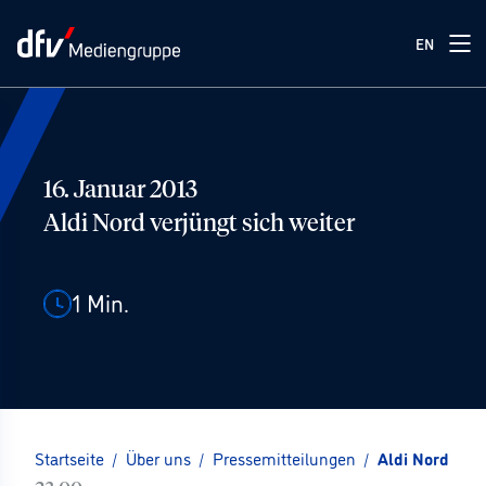
EN
16. Januar 2013
Aldi Nord verjüngt sich weiter
1
Min.
Startseite
/
Über uns
/
Pressemitteilungen
/
Aldi Nord verj