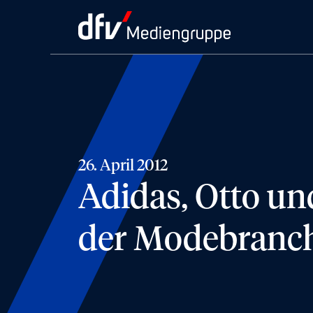
26. April 2012
Adidas, Otto un
der Modebranc