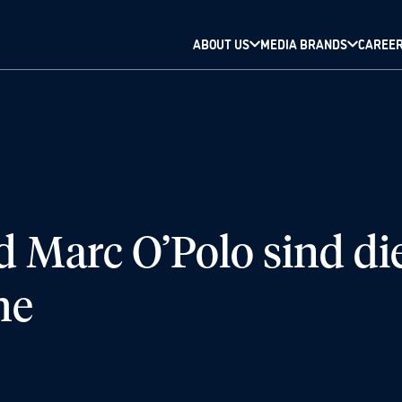
ABOUT US
MEDIA BRANDS
CAREE
d Marc O’Polo sind di
he