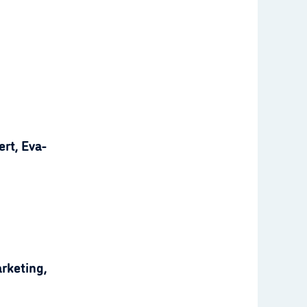
rt, Eva-
rketing,