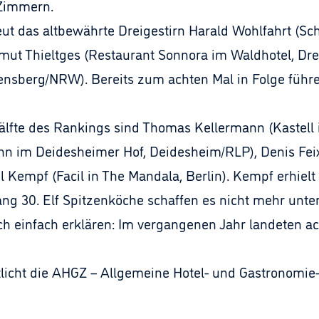
 Zimmern.
neut das altbewährte Dreigestirn Harald Wohlfahrt (S
ut Thieltges (Restaurant Sonnora im Waldhotel, Dre
nsberg/NRW). Bereits zum achten Mal in Folge führe
Hälfte des Rankings sind Thomas Kellermann (Kastell
 im Deidesheimer Hof, Deidesheim/RLP), Denis Feix 
 Kempf (Facil in The Mandala, Berlin). Kempf erhielt
ang 30. Elf Spitzenköche schaffen es nicht mehr unter
ch einfach erklären: Im vergangenen Jahr landeten a
licht die AHGZ – Allgemeine Hotel- und Gastronomie-