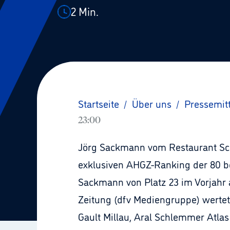
2
Min.
Startseite
/
Über uns
/
Pressemit
23:00
Jörg Sackmann vom Restaurant Sch
exklusiven AHGZ-Ranking der 80 be
Sackmann von Platz 23 im Vorjahr 
Zeitung (dfv Mediengruppe) wertet
Gault Millau, Aral Schlemmer Atla