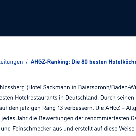
teilungen
/
AHGZ-Ranking: Die 80 besten Hotelköch
lossberg (Hotel Sackmann in Baiersbronn/Baden-Wür
sten Hotelrestaurants in Deutschland. Durch seinen
auf den jetzigen Rang 13 verbessern. Die AHGZ – Al
 jedes Jahr die Bewertungen der renommiertesten Gas
s und Feinschmecker aus und erstellt auf diese Weise