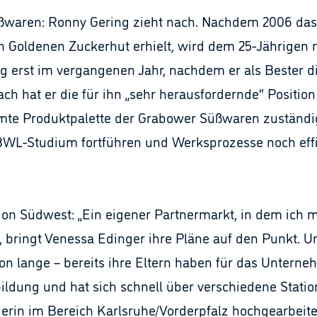
üßwaren: Ronny Gering zieht nach. Nachdem 2006 da
Goldenen Zuckerhut erhielt, wird dem 25-Jährigen 
ring erst im vergangenen Jahr, nachdem er als Bester
ch hat er die für ihn „sehr herausfordernde“ Positi
samte Produktpalette der Grabower Süßwaren zuständi
WL-Studium fortführen und Werksprozesse noch effiz
on Südwest: „Ein eigener Partnermarkt, in dem ich m
, bringt Venessa Edinger ihre Pläne auf den Punkt. U
 lange – bereits ihre Eltern haben für das Unterneh
ildung und hat sich schnell über verschiedene Statio
erin im Bereich Karlsruhe/Vorderpfalz hochgearbeitet