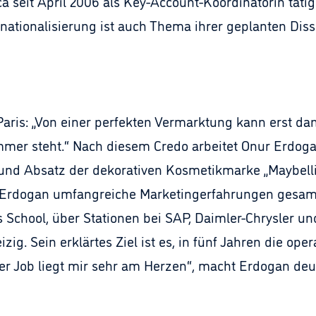
 seit April 2006 als Key-Account-Koordinatorin tät
rnationalisierung ist auch Thema ihrer geplanten Diss
l Paris: „Von einer perfekten Vermarktung kann erst d
r steht.“ Nach diesem Credo arbeitet Onur Erdogan, 
und Absatz der dekorativen Kosmetikmarke „Maybelli
at Erdogan umfangreiche Marketingerfahrungen gesa
School, über Stationen bei SAP, Daimler-Chrysler un
izig. Sein erklärtes Ziel ist es, in fünf Jahren die op
r Job liegt mir sehr am Herzen“, macht Erdogan deut