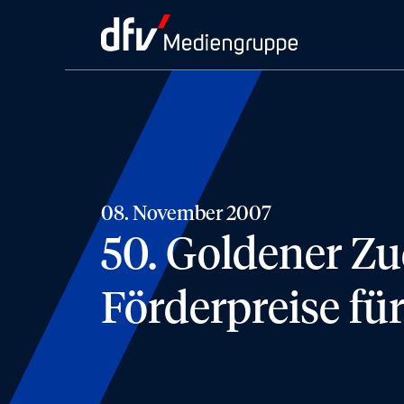
08. November 2007
50. Goldener Zuc
Förderpreise f