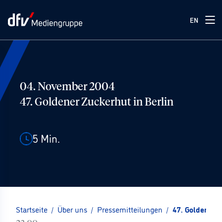
EN
04. November 2004
47. Goldener Zuckerhut in Berlin
5
Min.
Startseite
/
Über uns
/
Pressemitteilungen
/
47. Goldener Z