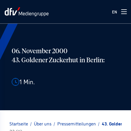
EN
06. November 2000
43. Goldener Zuckerhut in Berlin:
1
Min.
Startseite
/
Über uns
/
Pressemitteilungen
/
43. Goldener Z