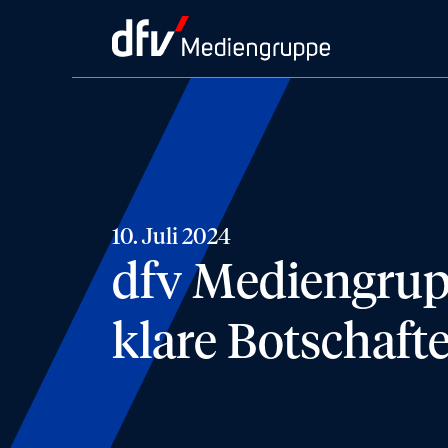
10. Juli 2024
dfv Mediengrup
klare Botschaft