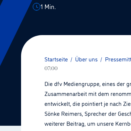
1
Min.
Startseite
/
Über uns
/
Pressemit
07:00
Die dfv Mediengruppe, eines der g
Zusammenarbeit mit dem renommie
entwickelt, die pointiert je nach 
Sönke Reimers, Sprecher der Gesc
weiterer Beitrag, um unsere Kernbo