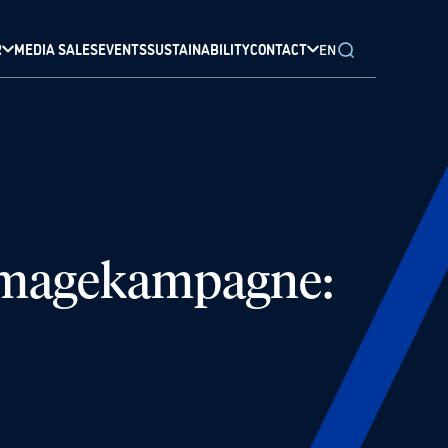
R
MEDIA SALES
EVENTS
SUSTAINABILITY
CONTACT
EN
 Imagekampagne: