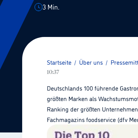
3
Min.
Startseite
/
Über uns
/
Pressemit
10:37
Deutschlands 100 führende Gastro
größten Marken als Wachstumsmotor
Ranking der größten Unternehmen 
Fachmagazins foodservice (dfv Med