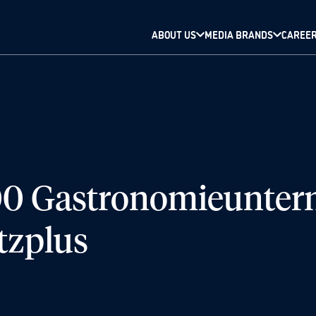
ABOUT US
MEDIA BRANDS
CAREE
00 Gastronomieunter
tzplus